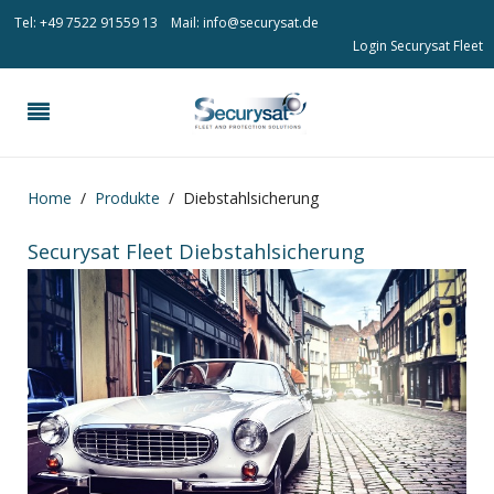
Tel: +49 7522 91559 13
Mail: info@securysat.de
Login Securysat Fleet
Home
Produkte
Diebstahlsicherung
Securysat Fleet Diebstahlsicherung